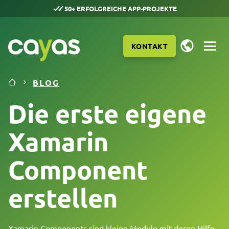
50+ ERFOLGREICHE APP-PROJEKTE
KONTAKT
BLOG
Die erste eigene
Xamarin
Component
erstellen
LEISTUNGEN
Xamarin Components sind kleine Module mit deren Hilfe