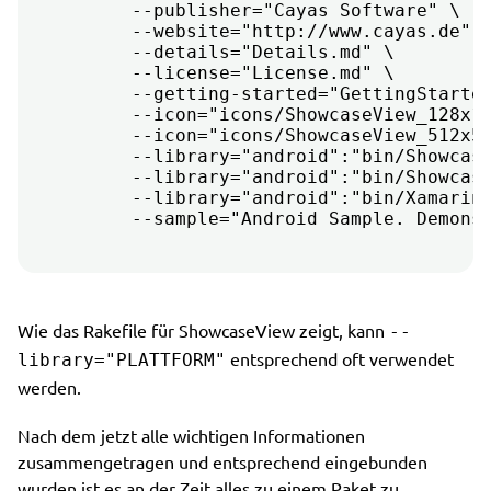
	--publisher="Cayas Software" \

	--website="http://www.cayas.de" \

	--details="Details.md" \

	--license="License.md" \

	--getting-started="GettingStarted.md" \

	--icon="icons/ShowcaseView_128x128.png" \

	--icon="icons/ShowcaseView_512x512.png" \

	--library="android":"bin/ShowcaseView.dll" \

	--library="android":"bin/ShowcaseView.xml" \

	--library="android":"bin/Xamarin.Android.Support.v4.dll" \

Wie das Rakefile für ShowcaseView zeigt, kann
--
entsprechend oft verwendet
library="PLATTFORM"
werden.
Nach dem jetzt alle wichtigen Informationen
zusammengetragen und entsprechend eingebunden
wurden ist es an der Zeit alles zu einem Paket zu