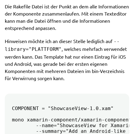
Die Rakefile Datei ist der Punkt an dem alle Informationen
der Komponente zusammenlaufen. Mit einem Texteditor
kann man die Datei öffnen und die Informationen
entsprechend anpassen.
Hinweisen möchte ich an dieser Stelle lediglich auf
--
, welches mehrfach verwendet
library="PLATTFORM"
werden kann. Das Template hat nur einen Eintrag für iOS
und Android, was gerade bei der ersten eigenen
Komponenten mit mehreren Dateien im bin-Verzeichnis
für Verwirrung sorgen kann.
COMPONENT = "ShowcaseView-1.0.xam"

mono xamarin-component/xamarin-component.
	--name="ShowcaseView for Xamarin.Android" \

	--summary="Add an Android-like showcase view to your Xamarin.Android apps and help your user to getting started faster." \
