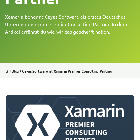
REFERENZEN
Xamarin benennt Cayas Software als erstes Deutsches
Unternehmen zum Premier Consulting Partner. In dem
Artikel erfährst du wie wir das geschafft haben.
BLOG
ÜBER UNS
JOBS
Blog
Cayas Software ist Xamarin Premier Consulting Partner