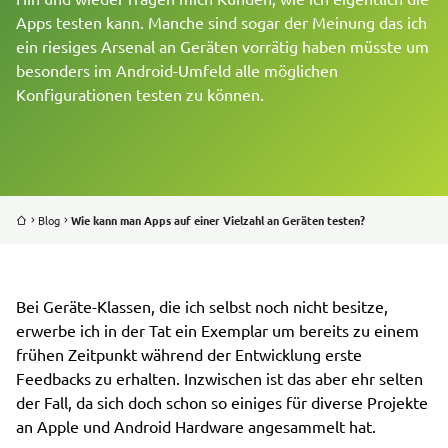
Apps testen kann. Manche sind sogar der Meinung das ich
ein riesiges Arsenal an Geräten vorrätig haben müsste um
REFERENZEN
besonders im Android-Umfeld alle möglichen
Konfigurationen testen zu können.
BLOG
ÜBER UNS
JOBS
Blog
Wie kann man Apps auf einer Vielzahl an Geräten testen?
Bei Geräte-Klassen, die ich selbst noch nicht besitze,
erwerbe ich in der Tat ein Exemplar um bereits zu einem
frühen Zeitpunkt während der Entwicklung erste
Feedbacks zu erhalten. Inzwischen ist das aber ehr selten
der Fall, da sich doch schon so einiges für diverse Projekte
an Apple und Android Hardware angesammelt hat.