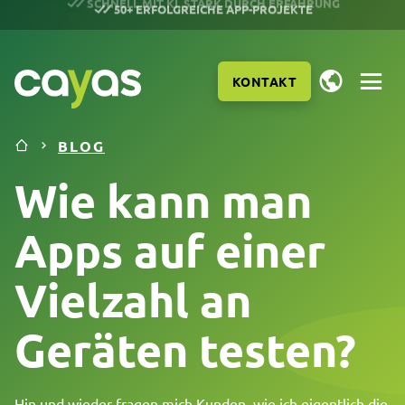
50+ ERFOLGREICHE APP-PROJEKTE
KONTAKT
BLOG
Wie kann man
Apps auf einer
Vielzahl an
Geräten testen?
LEISTUNGEN
Hin und wieder fragen mich Kunden, wie ich eigentlich die